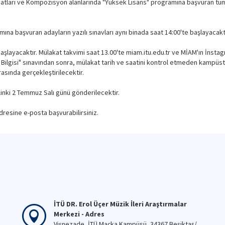
atları ve Kompozisyon alanlarında "Yüksek Lisans" programına başvuran tüm ad
na başvuran adayların yazılı sınavları aynı binada saat 14:00'te başlayacaktı
layacaktır. Mülakat takvimi saat 13.00'te miam.itu.edu.tr ve MİAM'ın İnsta
k Bilgisi" sınavından sonra, mülakat tarih ve saatini kontrol etmeden kampüs
sında gerçekleştirilecektir.
linki 2 Temmuz Salı günü gönderilecektir.
dresine e-posta başvurabilirsiniz.
İTÜ DR. Erol Üçer Müzik İleri Araştırmalar
Merkezi - Adres
Vişnezade, İTÜ Maçka Kampüsü, 34367 Beşiktaş/