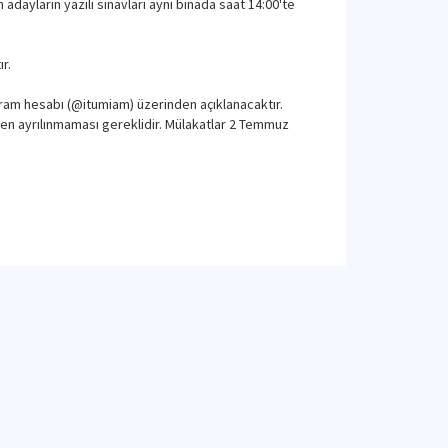
ayların yazılı sınavları aynı binada saat 14:00'te
r.
gram hesabı (@itumiam) üzerinden açıklanacaktır.
ten ayrılınmaması gereklidir. Mülakatlar 2 Temmuz