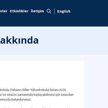
rler
Etkinlikler
İletişim
English
Hakkında
kokulu (Yabancı Diller Yüksekokulu) binası A101
i ve sınavın zamanında başlayabilmesi için sınavdan
anınızda bulundurunuz.