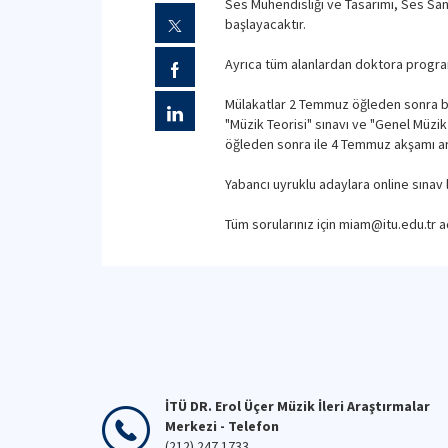
Ses Mühendisliği ve Tasarımı, Ses San
başlayacaktır.
Ayrıca tüm alanlardan doktora programı
Mülakatlar 2 Temmuz öğleden sonra baş
"Müzik Teorisi" sınavı ve "Genel Müzi
öğleden sonra ile 4 Temmuz akşamı ara
Yabancı uyruklu adaylara online sınav 
Tüm sorularınız için miam@itu.edu.tr a
İTÜ DR. Erol Üçer Müzik İleri Araştırmalar
Merkezi - Telefon
(212) 247 1733