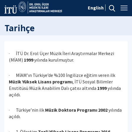
English
Tarihçe
· İTÜ Dr. Erol Üçer Müzik İleri Araştırmalar Merkezi
(MİAM)
1999
yılında kurulmuştur.
· MİAM’ın Türkiye’de %100 İngilizce eğitim veren ilk
Müzik Yüksek Lisans programı
, İTÜ Sosyal Bilimler
Enstitüsü Müzik Anabilim Dalı çatısı altında
1999
yılında
açıldı.
· Türkiye’nin ilk
Müzik Doktora Programı 2002
yılında
açıldı.
· 1. Öğretim
Tezli Yüksek Lisans Programı 2016